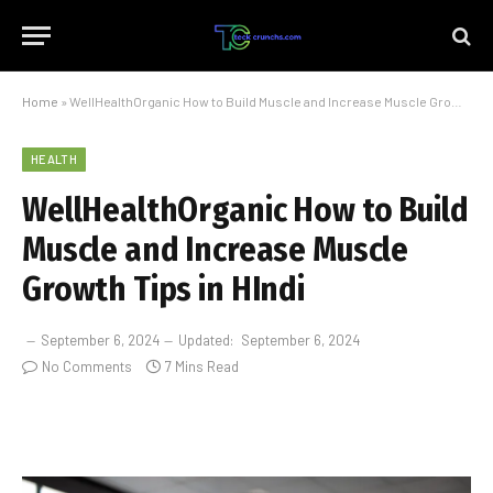
Home
»
WellHealthOrganic How to Build Muscle and Increase Muscle Growth Tips in HIndi
HEALTH
WellHealthOrganic How to Build
Muscle and Increase Muscle
Growth Tips in HIndi
September 6, 2024
Updated:
September 6, 2024
No Comments
7 Mins Read